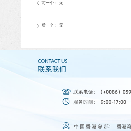
前一个：
无
ꄴ
后一个：
无
ꄲ